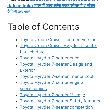
date in India भारत में जल्द लॉन्च बजट कीमत में 7 सीटर
फैमिली कर जाने
Table of Contents
Toyota Urban Cruiser Updated version
Toyota Urban Cruiser Hyryder 7-seater
Launch date
Toyota Hyryder 7-seater price
Toyota Hyryder 7-seater Design and
Exterior
Toyota Hyryder 7-seater Interior Look
Toyota Hyryder 7-seater Engine
specifications
Toyota Hyryder 7-seater Mileage
Toyota Hyryder 7-seater Safety features
Toyota Hyryder 7-seater competition