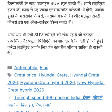
टेक्नोलॉजी के साथ पावरफुल SUV लुक चाहते हैं। अपने हाइब्रिड
इंजन की वजह से यह ज़्यादा एनवायरनमेंट फ्रेंडली भी होगी, जबकि
हुंडई के भरोसेमंद फीचर्स, आरामदायक केबिन और मज़बूत सेफ्टी
फीचर्स इसे एक ऑल-राउंडर पैकेज बनाते हैं।
अगर आप भी ऐसी SUV खरीदने की सोच रहे हैं जो स्टाइल,
परफॉर्मेंस और फ्यूल एफिशिएंसी का शानदार बैलेंस देती हो, तो हुंडई
क्रेटा हाइब्रिड आपके लिए एक बेहतरीन ऑप्शन साबित हो सकती
है।
Categories
Automobile
,
Blog
Tags
Creta price
,
Hyundai Creta
,
Hyundai Creta
2026
,
Hyundai Creta hybrid 2026
,
New Hyundai
Creta hybrid 2026
Triumph speed 400 price in India: इंजन, फीचर्स,
माइलेज, डिज़ाइन, सेफ्टी जाने