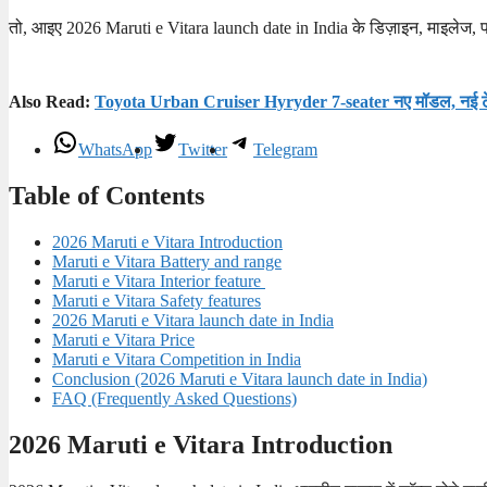
तो, आइए 2026 Maruti e Vitara launch date in India के डिज़ाइन, माइलेज, फीचर्
Also Read:
Toyota Urban Cruiser Hyryder 7-seater नए मॉडल, नई टेक्
WhatsApp
Twitter
Telegram
Table of Contents
2026 Maruti e Vitara Introduction
Maruti e Vitara Battery and range
Maruti e Vitara Interior feature
Maruti e Vitara Safety features
2026 Maruti e Vitara launch date in India
Maruti e Vitara Price
Maruti e Vitara Competition in India
Conclusion (2026 Maruti e Vitara launch date in India)
FAQ (Frequently Asked Questions)
2026 Maruti e Vitara Introduction