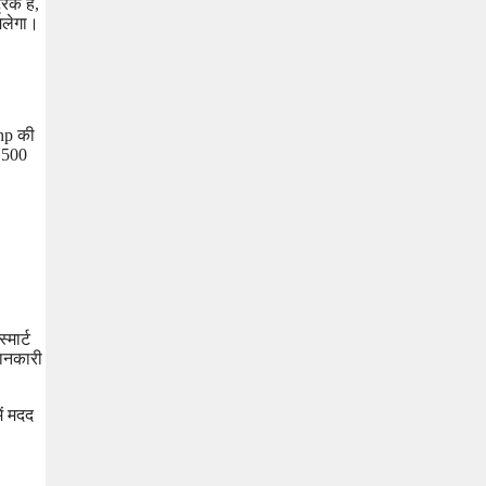
िक है,
िलेगा।
bhp की
ग 500
मार्ट
जानकारी
ं मदद