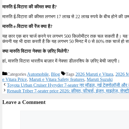
मारुति ई-विटारा की कीमत क्या है?
मारुति ई-विटारा की कीमत लगभग 17 लाख से 22 लाख रुपये के बीच होने की उ
मारुति e-विटारा की रेंज क्या है?
यह कार एक बार चार्ज करने पर लगभग 500 किलोमीटर तक चल सकती है। यह साफ
कंपनी यह भी दावा करती है कि यह लगभग 50 मिनट में 0 से 80% तक चार्ज हो सक
क्या मारुति विटारा नेक्सा के ज़रिए मिलेगी?
हां, मारुति विटारा भारतीय बाज़ार में नेक्सा डीलरशिप के ज़रिए बेची जाएगी।
Categories
Automobile
,
Blog
Tags
2026 Maruti e Vitara
,
2026 Ma
e Vitara Price
,
Maruti e Vitara Safety features
,
Maruti Suzuki
Toyota Urban Cruiser Hyryder 7-seater नए मॉडल, नई टेक्नोलॉजी और बे
Renault Triber 7-seater price 2026: कीमत, फीचर्स, इंजन, माइलेज, सेफ्टी
Leave a Comment