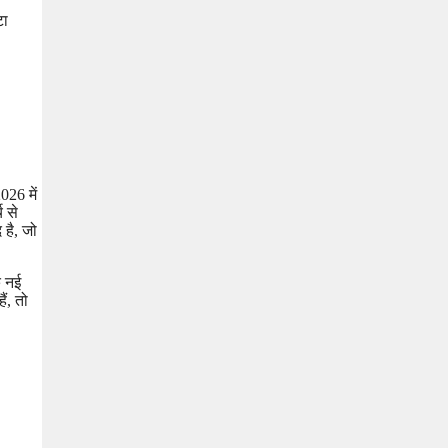
टा
026 में
च से
 है, जो
क नई
ं, तो