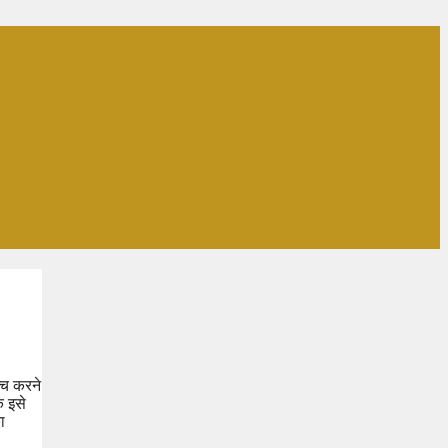
्च करने
ि इसे
ा