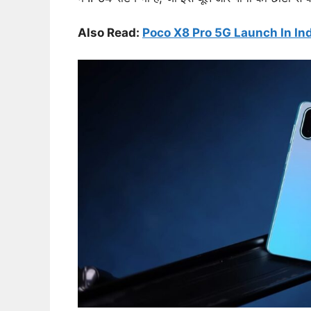
Also Read:
Poco X8 Pro 5G Launch In India 