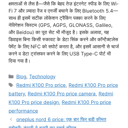
क्षमताओं से लैस है—जैसे कि बेहद तेज़ इंटरनेट स्पीड के लिए Wi-
Fi 7 और ज़्यादा रेंज व एनर्जी बचाने के लिए Bluetooth 5.4—
साथ ही इसमें सटीक लोकेशन ट्रैकिंग पक्का करने के लिए
नेविगेशन सिस्टम (GPS, AGPS, GLONASS, Galileo,
और Beidou) का पूरा सेट भी मौजूद है। इसके अलावा, यह
डिवाइस बिना किसी रुकावट के डेटा सिंक करने और कॉन्टैक्टलेस
पेमेंट के लिए NFC को सपोर्ट करता है, और इसमें आसानी से चार्ज
करने व डेटा ट्रांसफर करने के लिए USB Type-C पोर्ट भी
दिया गया है।
Categories
Blog
,
Technology
Tags
Redmi K100 Pro price
,
Redmi K100 Pro price
battery
,
Redmi K100 Pro price camera
,
Redmi
K100 Pro price design
,
Redmi K100 Pro price
performance
oneplus nord 6 price: एक बार फिर बड़ी कीमत
बढ़ोतरी: कंपनी ने दूसरी बार बढ़ाई कीमत