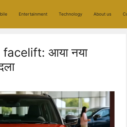
bile
Entertainment
Technology
About us
C
acelift: आया नया
बदला