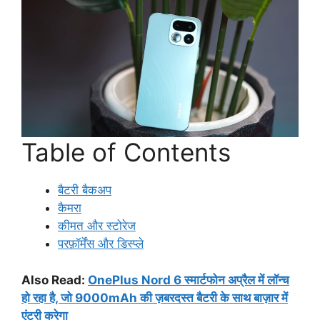
Table of Contents
बैटरी बैकअप
कैमरा
कीमत और स्टोरेज
परफ़ॉर्मेंस और डिस्प्ले
Also Read:
OnePlus Nord 6 स्मार्टफोन अप्रैल में लॉन्च
हो रहा है, जो 9000mAh की ज़बरदस्त बैटरी के साथ बाज़ार में
एंट्री करेगा