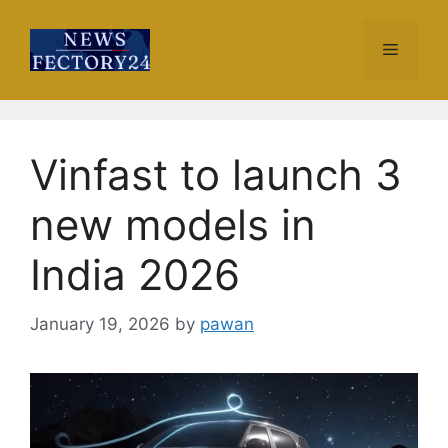
Skip
to
Menu
content
Vinfast to launch 3
new models in
India 2026
January 19, 2026
by
pawan