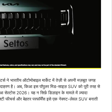
्स ने भारतीय ऑटोमोबाइल मार्केट में तेज़ी से अपनी मज़बूत जगह
दाहरण है। अब, किआ इस पॉपुलर मिड-साइज़ SUV को पूरी तरह से
 सेल्टोस 2026। यह न सिर्फ़ डिज़ाइन के मामले में ज़्यादा
ेफ्टी फीचर्स और बेहतर परफॉर्मेंस इसे एक नेक्स्ट-लेवल SUV बनाती