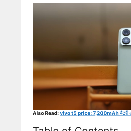
Also Read:
vivo t5 price: 7,200mAh बैटरी और
Table of Contents