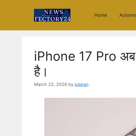
Skip
to
Home
Automo
content
iPhone 17 Pro अब भ
है।
March 22, 2026
by
pawan