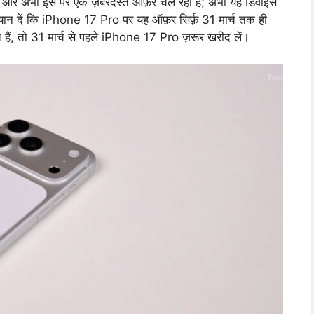
था, और अभी इस पर एक ज़बरदस्त ऑफ़र चल रहा है; अभी यह डिवाइस
्यान दें कि iPhone 17 Pro पर यह ऑफ़र सिर्फ़ 31 मार्च तक ही
हैं, तो 31 मार्च से पहले iPhone 17 Pro ज़रूर खरीद लें।