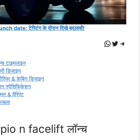
 date: टेस्टिंग के दौरान दिखे बदलावों!
WhatsAp
Twitter
Teleg
्च टाइमलाइन
री डिजाइन
रियर & केबिन डिजाइन
 स्पेसिफिकेशन
 & वैरिएंट
काबला
o n facelift लॉन्च