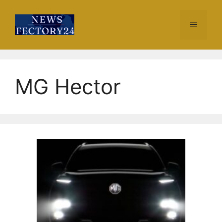
Skip
to
Menu
content
MG Hector