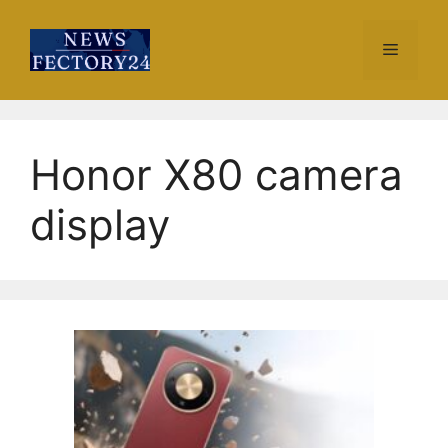
Skip
to
Menu
content
Honor X80 camera
display