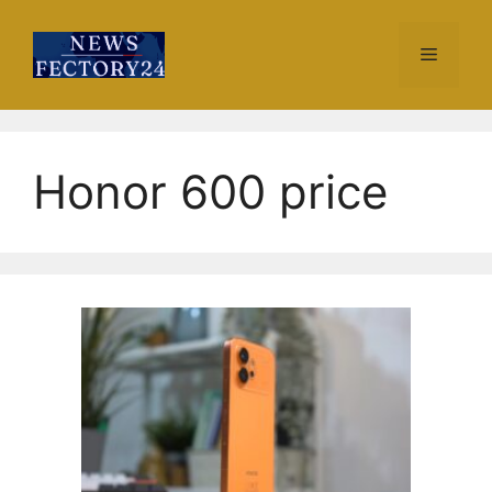
Skip
to
Menu
content
Honor 600 price